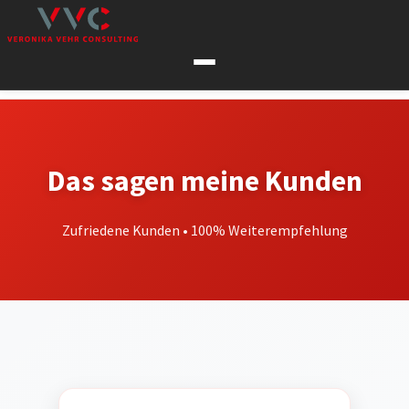
Das sagen meine Kunden
Zufriedene Kunden • 100% Weiterempfehlung