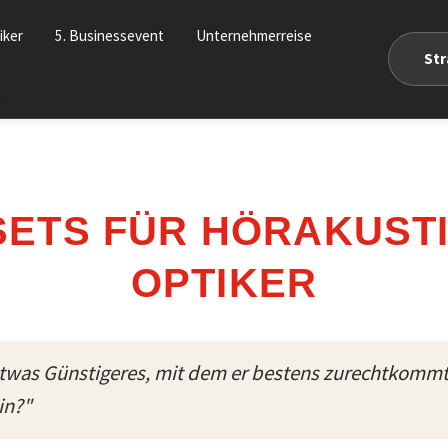
iker
5. Businessevent
Unternehmerreise
St
tiker
ETS FÜR HÖRAKUST
OPTIKER
etwas Günstigeres, mit dem er bestens zurechtkomm
in?"