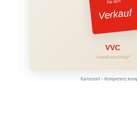
für den
Verkauf
VVC
Freude am Erfolg®
Kartenset – Kompetenz kom