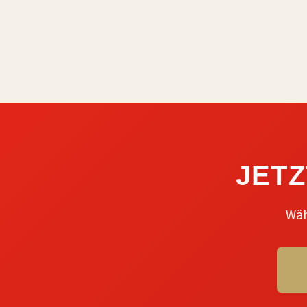
JET
Wäh