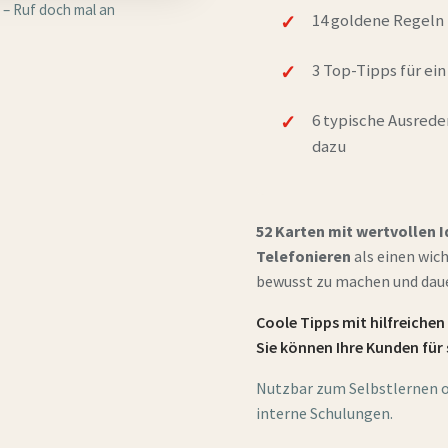
 – Ruf doch mal an
14 goldene Regeln
3 Top-Tipps für ei
6 typische Ausred
dazu
52 Karten mit wertvollen 
Telefonieren
als einen wic
bewusst zu machen und dauer
Coole Tipps mit hilfreichen
Sie können Ihre Kunden für 
Nutzbar zum Selbstlernen o
interne Schulungen.