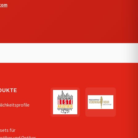
.com
DUKTE
lichkeitsprofile
sets für
stiker und Optiker