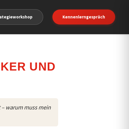
rategieworkshop
Kennenlerngespräch
IKER UND
t – warum muss mein