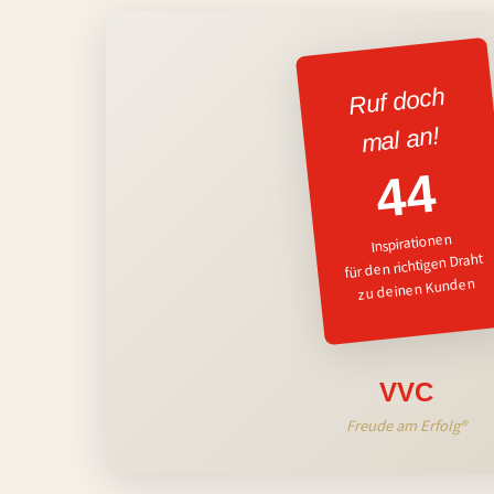
Ruf doch
mal an!
44
Inspirationen
für den richtigen Draht
zu deinen Kunden
VVC
Freude am Erfolg®