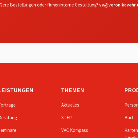
ßere Bestellungen oder firmeninterne Gestaltung?
vv@veronikavehr
LEISTUNGEN
THEMEN
PRO
Vorträge
Aktuelles
Persön
Beratung
STEP
Buch
Seminare
VVC Kompass
Karten
Höraku