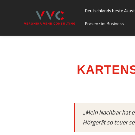
Deutschlands beste Akust
Präsenz im Business
Start
/
Produkte
/
Kartensets für Hörakustiker und Op
KARTENS
„Mein Nachbar hat 
Hörgerät so teuer se