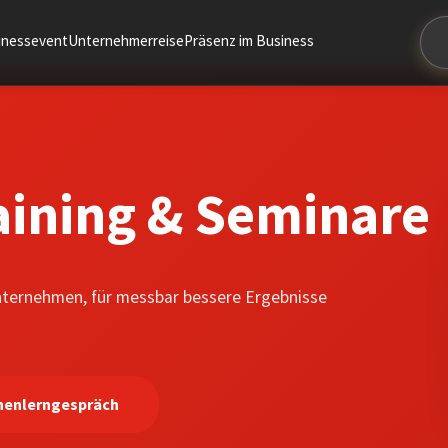
sinessevent
Unternehmerreise
Präsenz im Business
aining & Seminare
Unternehmen, für messbar bessere Ergebnisse
nenlerngespräch